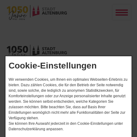
Cookie-Einstellungen
Start
Freizeit & Tourismus
Freizeitangebote
Wir verwenden Cookies, um Ihnen ein optimales Webseiten-Erlebnis zu
Inselzoo
bieten. Dazu zählen Cookies, die für den Betrieb der Seite notwendig
sind, sowie solche, die lediglich zu anonymen Statistikzwecken, für
Altenburger Inselzoo
Komforteinstellungen oder zur Anzeige personalisierter Inhalte genutzt
werden. Sie können selbst entscheiden, welche Kategorien Sie
zulassen möchten. Bitte beachten Sie, dass auf Basis Ihrer
Einstellungen womöglich nicht mehr alle Funktionalitäten der Seite zur
Verfügung stehen.
Sie können Ihre Auswahl jederzeit in den Cookie-Einstellungen unter
Datenschutzerklärung anpassen.