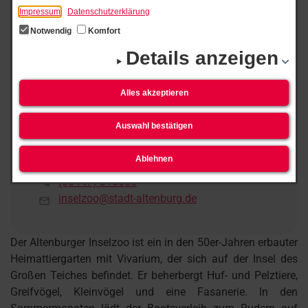
Impressum
Datenschutzerklärung
Notwendig
Komfort
Details anzeigen
Alles akzeptieren
Auswahl bestätigen
Teichpromenade 31
Ablehnen
04600 Altenburg
(03447) 316005
inselzoo@stadt-altenburg.de
Der Altenburger Inselzoo ist ein in den 50er-Jahren erbauter
Heimattiergarten mit Vivarium, der sich auf der Insel des
Großen Teiches befindet. Er beherbergt Huf- und Pelztiere,
Greifvögel, Kleinvögel und eine Fasanerie. In den